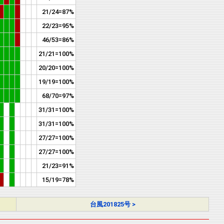
21/24=87%
22/23=95%
46/53=86%
21/21=100%
20/20=100%
19/19=100%
68/70=97%
31/31=100%
31/31=100%
27/27=100%
27/27=100%
21/23=91%
15/19=78%
台風201825号 >