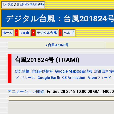
北本 朝展
@
国立情報学研究所 (NII)
デジタル台風：台風201824号 (
ホーム
>
Earth
>
デジタル台風
|
ヘルプ
< 台風201823号
台風201824号 (TRAMI)
総合情報
詳細経路情報
Google Maps経路情報
詳細風速情
グ
リソース
Google Earth
GE Animation
Atomフィード
アニメーション開始
Sat Sep 29 2018 02:00:00 GMT+0000