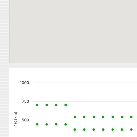
1000
750
半径(km)
500