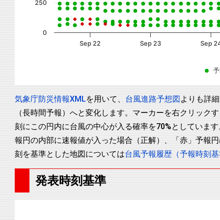
250
0
Sep 22
Sep 23
Sep 2
予
気象庁防災情報XML
を用いて、
台風進路予想図
よりも詳細
（長時間予報）へと変化します。マーカーを右クリックす
刻にこの円内に台風の中心が入る確率を70%としていま
報円の内部に速報値が入った場合（正解）、「赤」予報円
刻を基準とした地図については
台風予報履歴（予報時刻基
発表時刻基準