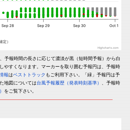
Sep 28
Sep 29
Sep 30
Oct 1
確定）
Highcharts.com
、予報時間の長さに応じて濃淡が黒（短時間予報）から白
しやすくなります。マーカーを取り囲む予報円は、予報時
情報
は
ベストトラック
もご利用下さい。「緑」予報円は予
た地図については
台風予報履歴（発表時刻基準）
、予報時
）
をご覧下さい。