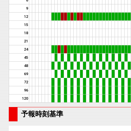
6
9
12
15
18
21
24
45
48
69
72
96
120
予報時刻基準