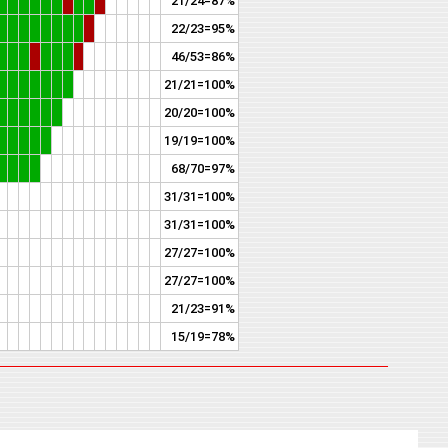
21/24=87%
22/23=95%
46/53=86%
21/21=100%
20/20=100%
19/19=100%
68/70=97%
31/31=100%
31/31=100%
27/27=100%
27/27=100%
21/23=91%
15/19=78%