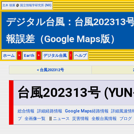
北本 朝展
@
国立情報学研究所 (NII)
デジタル台風：台風202313号 (
報誤差（Google Maps版）
ホーム
>
Earth
>
デジタル台風
|
ヘルプ
< 台風202312号
台風202313号 (YUN
総合情報
詳細経路情報
Google Maps経路情報
詳細風速情
プ
全画像一覧
||
ニュース
災害情報
全般台風情報
ブログ