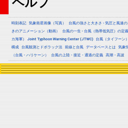
ヘルプ
時刻表記
気象衛星画像（写真）
台風の強さと大きさ - 気圧と風速
きのアニメーション（動画）
台風の一生 - 台風（熱帯低気圧）の
カ海軍） Joint Typhoon Warning Center (JTWC)
台風（タイフーン
構成
台風観測とドボラック法
前線と台風
データベースとは
気象
（台風・ハリケーン）
台風の上陸・接近・通過の定義
高潮・高波