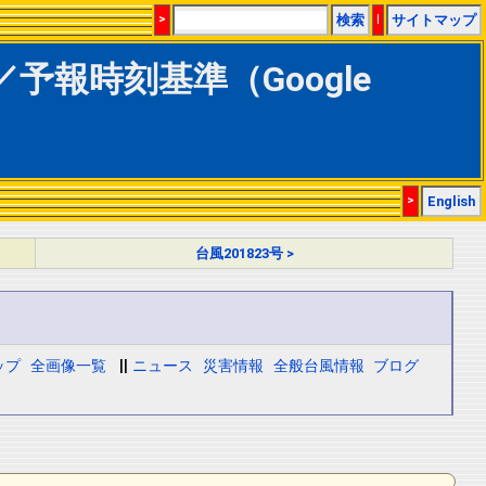
>
検索
|
サイトマップ
歴／予報時刻基準（Google
>
English
台風201823号 >
ップ
全画像一覧
||
ニュース
災害情報
全般台風情報
ブログ