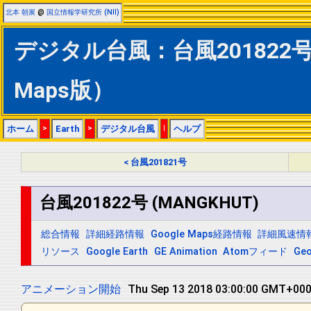
北本 朝展
@
国立情報学研究所 (NII)
デジタル台風：台風201822号 
Maps版）
ホーム
>
Earth
>
デジタル台風
|
ヘルプ
< 台風201821号
台風201822号 (MANGKHUT)
総合情報
詳細経路情報
Google Maps経路情報
詳細風速情
リソース
Google Earth
GE Animation
Atomフィード
Ge
アニメーション開始
Thu Sep 13 2018 23:00:00 GMT+0000