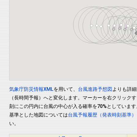
気象庁防災情報XML
を用いて、
台風進路予想図
よりも詳細
（長時間予報）へと変化します。マーカーを右クリックす
刻にこの円内に台風の中心が入る確率を70%としていま
基準とした地図については
台風予報履歴（発表時刻基準）
い。