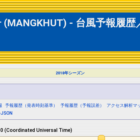
(MANGKHUT) - 台風予報履
2018年シーズン
報
予報履歴（発表時刻基準）
予報履歴（予報誤差）
アクセス解析マ
oJSON
 (Coordinated Universal Time)