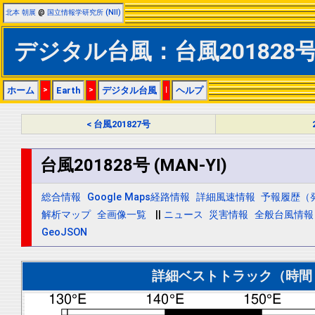
北本 朝展
@
国立情報学研究所 (NII)
デジタル台風：台風201828号 (
ホーム
>
Earth
>
デジタル台風
|
ヘルプ
< 台風201827号
台風201828号 (MAN-YI)
総合情報
Google Maps経路情報
詳細風速情報
予報履歴（
解析マップ
全画像一覧
||
ニュース
災害情報
全般台風情報
GeoJSON
詳細ベストトラック（時間＝