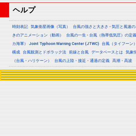
ヘルプ
時刻表記
気象衛星画像（写真）
台風の強さと大きさ - 気圧と風速
きのアニメーション（動画）
台風の一生 - 台風（熱帯低気圧）の
カ海軍） Joint Typhoon Warning Center (JTWC)
台風（タイフーン
構成
台風観測とドボラック法
前線と台風
データベースとは
気象
（台風・ハリケーン）
台風の上陸・接近・通過の定義
高潮・高波