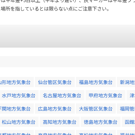
ーは平年差+5日以上（平年より遅い）、灰マーカーは平年差プ
た場所を指しているとは限らない点にご注意下さい。
山形地方気象台
仙台管区気象台
福島地方気象台
新潟地
水戸地方気象台
名古屋地方気象台
甲府地方気象台
津
下関地方気象台
広島地方気象台
大阪管区気象台
福岡管
松山地方気象台
高知地方気象台
徳島地方気象台
函館
京都地方気象台
奈良地方気象台
高松地方気象台
福井地