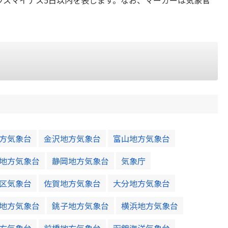
ラスマイナス5日以内を表します。なお、マーカーは気象官
方気象台
金沢地方気象台
富山地方気象台
地方気象台
静岡地方気象台
気象庁
区気象台
佐賀地方気象台
大分地方気象台
地方気象台
銚子地方気象台
横浜地方気象台
方気象台
前橋地方気象台
函館海洋気象台