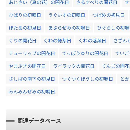
あじさい（真の花）の開花日
さるすべりの開花日
す
ひばりの初鳴日
うぐいすの初鳴日
つばめの初見日
ほたるの初見日
あぶらぜみの初鳴日
ひぐらしの初鳴
くりの開花日
くわの発芽日
くわの落葉日
さざん
チューリップの開花日
てっぽうゆりの開花日
でいご
やまぶきの開花日
ライラックの開花日
りんごの開花
さしばの南下の初見日
つくつくほうしの初鳴日
とか
みんみんぜみの初鳴日
関連データベース