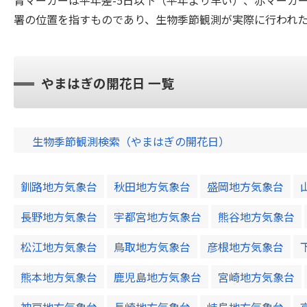
青マーカーは平年差-5日以下（平年より早い）、赤マーカ
署の位置を指すものであり、生物季節観測が実際に行われ
やまはぎの開花日 一覧
生物季節観測検索（やまはぎの開花日）
釧路地方気象台
秋田地方気象台
盛岡地方気象台
長野地方気象台
宇都宮地方気象台
熊谷地方気象台
松江地方気象台
鳥取地方気象台
彦根地方気象台
熊本地方気象台
鹿児島地方気象台
宮崎地方気象台
神戸地方気象台
長崎地方気象台
岐阜地方気象台