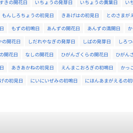
すきの開花日
いちょうの発芽日
いちょうの黄葉日
い
もんしろちょうの初見日
きあげはの初見日
とのさまが
日
もずの初鳴日
あんずの開花日
あんずの満開日
か
かの開花日
しだれやなぎの発芽日
しばの発芽日
しろつ
の開花日
なしの開花日
ひがんざくらの開花日
ひがん
日
あきあかねの初見日
えんまこおろぎの初鳴日
かっ
げの初見日
にいにいぜみの初鳴日
にほんあまがえるの初