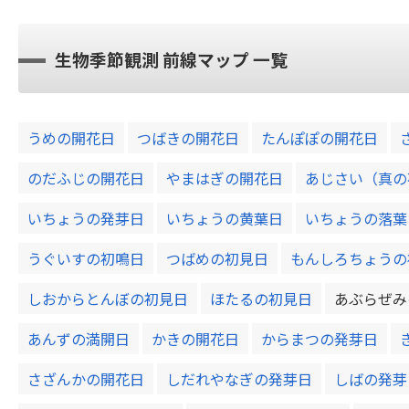
生物季節観測 前線マップ 一覧
うめの開花日
つばきの開花日
たんぽぽの開花日
のだふじの開花日
やまはぎの開花日
あじさい（真の
いちょうの発芽日
いちょうの黄葉日
いちょうの落葉
うぐいすの初鳴日
つばめの初見日
もんしろちょうの
しおからとんぼの初見日
ほたるの初見日
あぶらぜみ
あんずの満開日
かきの開花日
からまつの発芽日
さざんかの開花日
しだれやなぎの発芽日
しばの発芽