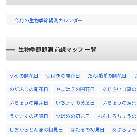
今月の生物季節観測カレンダー
生物季節観測 前線マップ 一覧
うめの開花日
つばきの開花日
たんぽぽの開花日
のだふじの開花日
やまはぎの開花日
あじさい（真の
いちょうの発芽日
いちょうの黄葉日
いちょうの落葉
うぐいすの初鳴日
つばめの初見日
もんしろちょうの
しおからとんぼの初見日
ほたるの初見日
あぶらぜみ