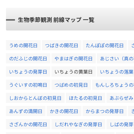
生物季節観測 前線マップ 一覧
うめの開花日
つばきの開花日
たんぽぽの開花日
のだふじの開花日
やまはぎの開花日
あじさい（真の
いちょうの発芽日
いちょうの黄葉日
いちょうの落葉
うぐいすの初鳴日
つばめの初見日
もんしろちょうの
しおからとんぼの初見日
ほたるの初見日
あぶらぜみ
あんずの満開日
かきの開花日
からまつの発芽日
さざんかの開花日
しだれやなぎの発芽日
しばの発芽