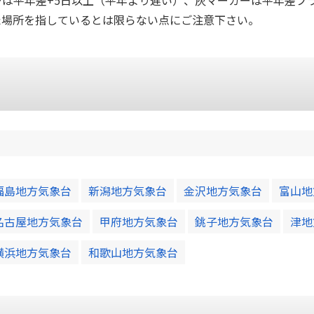
ーは平年差+5日以上（平年より遅い）、灰マーカーは平年差プ
た場所を指しているとは限らない点にご注意下さい。
福島地方気象台
新潟地方気象台
金沢地方気象台
富山地
名古屋地方気象台
甲府地方気象台
銚子地方気象台
津地
横浜地方気象台
和歌山地方気象台