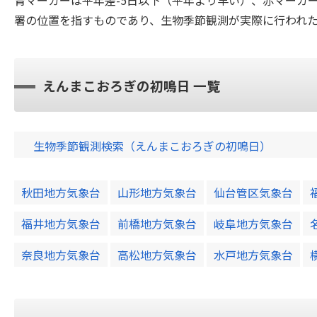
青マーカーは平年差-5日以下（平年より早い）、赤マーカ
署の位置を指すものであり、生物季節観測が実際に行われ
えんまこおろぎの初鳴日 一覧
生物季節観測検索（えんまこおろぎの初鳴日）
秋田地方気象台
山形地方気象台
仙台管区気象台
福井地方気象台
前橋地方気象台
岐阜地方気象台
奈良地方気象台
高松地方気象台
水戸地方気象台