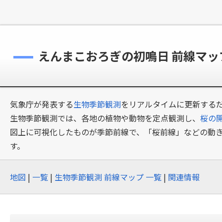
えんまこおろぎの初鳴日 前線マ
気象庁が発表する
生物季節観測
をリアルタイムに更新するだ
生物季節観測では、各地の植物や動物を定点観測し、
桜の
図上に可視化したものが季節前線で、「桜前線」などの動
す。
地図
|
一覧
|
生物季節観測 前線マップ 一覧
|
関連情報